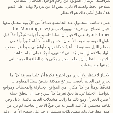
بمراقبتنا، الزمان، المولود من رحمِ الوجود، المُحتال المُقامر،
بسلاحهِ الحظّ ولعبته الأماني، ليس لهُ من بدءٍ ولا نهاية. على كتفهِ
يقفُ طيرٌ أبكم، ذاك هو الانتظار
تضيء شاشة المحمولِ عند الخامسةِ صباحاً من كلّ يوم لتحملَ معها
أخبار الصباح من جريدة نيويورك تايمز (the Morning new
york times). على الأخبار أن تصلنا -لسببٍ أجهله- مُبكّراً جدّاً قبل
تناولِ القهوة وتنظيف الأسنان. لحسنِ الحظّ لا أنام كثيراً وأقضي
معظم الليل مستيقظة، أعيدُ خلالهُ ترتيبَ أولويّاتي بعيداً عن صخبِ
النّهار والأعمالِ المنزليّة التي لا تنتهي، أُنجِزُ عملي أمام شاشة
اللابتوب بانتظار أن يطلع الفجر ويمدّني بتلك الطاقةِ العجيبة التي
أدمنتها منذ سنوات.
الأخبارُ لا تنتظر ولا أدري من اخترعَ فكرة أنّ علينا معرفة كلّ ما
يجري في العالم بأقصى سرعةٍ ممكنة. يفيضُ سيلُ المعلومات
مُتدفّقاً يوميّاً من كلّ مكانٍ: من المواقع الإخباريّة والمحطات ومواقع
التواصل الاجتماعي. ها نحنُ نعرفُ كلّ شيءٍ قبل أن ننطقَ جملة
"صباح الخير"، ومع ذلك ما زالت مشكلات العالم قائمةً، لا بل وفي
تفاقم مستمر. كلّ تلك السرعة في ضخِّ الأخبار العاجلة لم تزد من
عمقِ معارفنا، ولم تبطئ تلوّث سنتمتر واحد على سطح الأرض، ولم