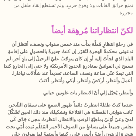
تمنع حرائق الغابات ولا وقوع حربٍ، ولم تستطع إنقاذ طفل من
مَجزرة.
لكنّ انتظاراتنا مُرهِقة أيضاً
في رحلةِ انتظارٍ مُملّة بدأَت منذ خمس سنواتٍ ونصف، أنتظرُ أن
تدعوني محكمةُ الهجرة لتُقرّر إن كنتُ جديرةً بالحصولِ على إقامةِ
البلدِ الذي لجأتُ إليه أو إن كان يتوجّبُ عليّ الرحيلُ إلى بلدٍ آخر. لم
تسمح لي القوانينُ بمغادرةِ الحدودِ الأمريكيّة ولا حتى إلى الجارةِ كندا
التي تبعدُ عنّي ساعة ونصف الساعة، تحديداً عند شلّالات نياغارا.
أعملُ وأنتظر، أركضُ وأنتظر، أبكي وأنتظر، أكتبُ
وأنتظر، يُخيّل إلي أنّ الانتظار باتَ غلوتين حياتي
عندما كنتُ طفلةً انتظرتُ دائماً ظهور الصمغِ على سيقان الشّجر،
كانت هوايتي المُفضّلة هي اقتلاعهُ وتشكيلهُ، منذ ذلك الحين تَشَكّلَ
لديّ وعيٌ أوّليٌ بماهيّةِ الوقتِ والانتظار. انتظرتُ مجيء جَدّي كَي
نجلس جميعاً على بساطٍ من الصوف الأحمر المُقلّم تَمده أُمّي تحتَ
شجرةِ الزيتون، أضعُ رأسي على ركبتها وأستمعُ لما يقولون حتّى