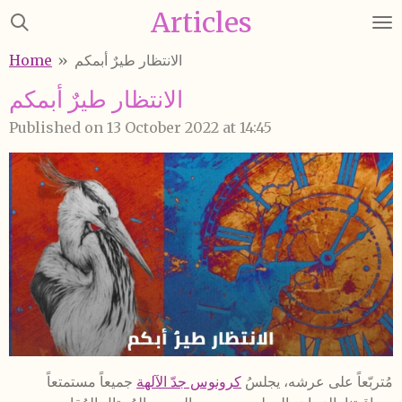
Articles
Skip
to
الانتظار طيرٌ أبمكم
»
Home
main
content
الانتظار طيرٌ أبمكم
Published on 13 October 2022 at 14:45
مُتربّعاً على عرشه، يجلسُ
كرونوس جدّ الآلهة
جميعاً مستمتعاً