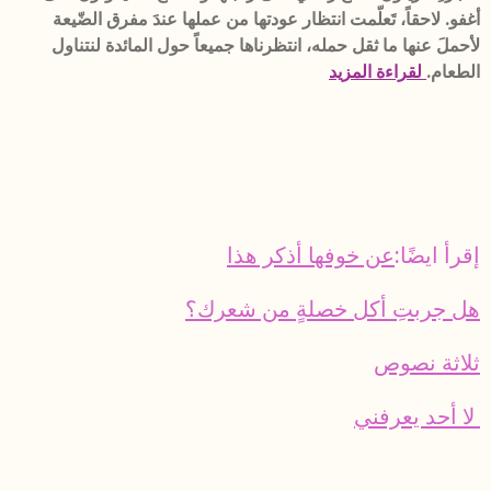
أغفو. لاحقاً، تَعلّمت انتظار عودتها من عملها عندَ مفرق الضّيعة
لأحملَ عنها ما ثقل حمله، انتظرناها جميعاً حول المائدة لنتناول
الطعام.
لقراءة المزيد
إقرأ ايضًا:
عن خوفها أذكر هذا
هل جربتِ أكل خصلةٍ من شعرك؟
ثلاثة نصوص
لا أحد يعرفني