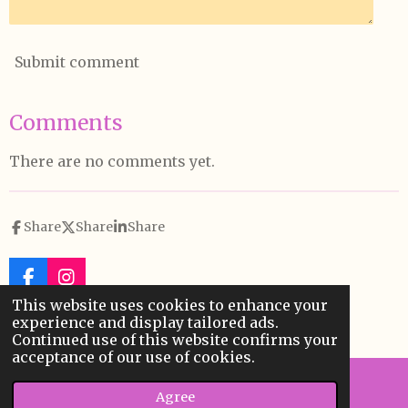
Submit comment
Comments
There are no comments yet.
Share
Share
Share
F
I
a
n
This website uses cookies to enhance your
© 2023 - 2026 Amal Fares H
c
s
experience and display tailored ads.
Powered by
Webador
e
t
Continued use of this website confirms your
b
a
acceptance of our use of cookies.
o
g
o
r
Agree
Email
k
a